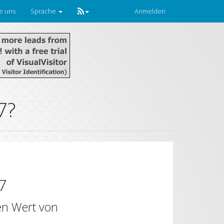
ie uns
Sprache
Anmelden
7?
7
en Wert von