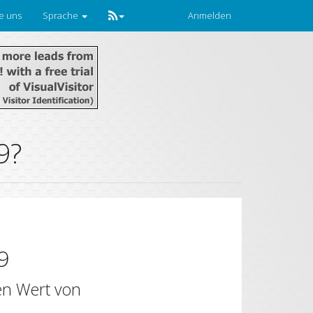
ie uns
Sprache
Anmelden
9?
9
en Wert von