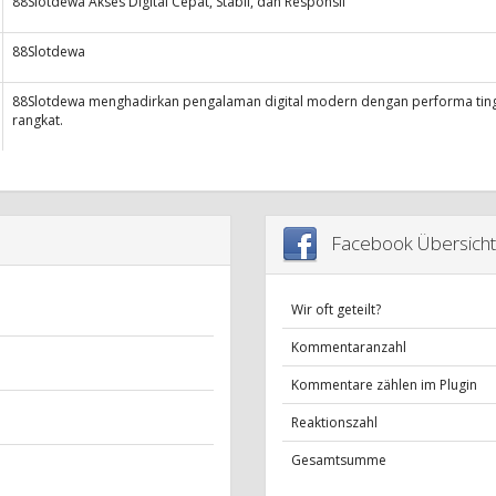
88Slotdewa Akses Digital Cepat, Stabil, dan Responsif
88Slotdewa
88Slotdewa menghadirkan pengalaman digital modern dengan performa tingg
rangkat.
Facebook Übersicht
Wir oft geteilt?
Kommentaranzahl
Kommentare zählen im Plugin
Reaktionszahl
Gesamtsumme