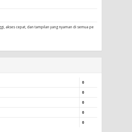
i, akses cepat, dan tampilan yang nyaman di semua pe
0
0
0
0
0