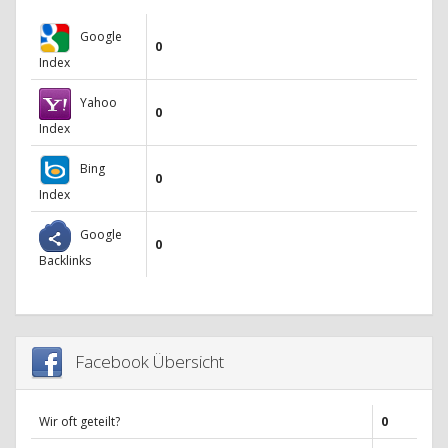
Google
0
Index
Yahoo
0
Index
Bing
0
Index
Google
0
Backlinks
Facebook Übersicht
Wir oft geteilt?
0