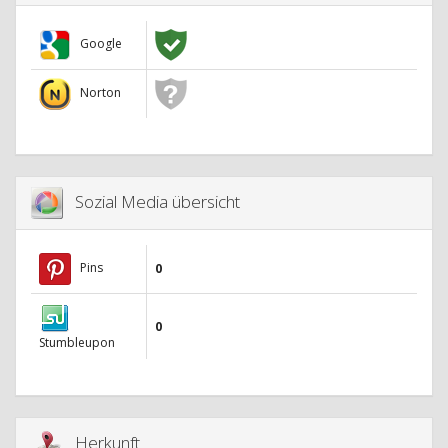
Google
Norton
Sozial Media übersicht
Pins
0
0
Stumbleupon
Herkunft