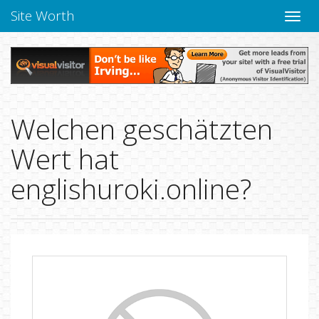
Site Worth
Naviga
verbe
Welchen geschätzten
Wert hat
englishuroki.online?