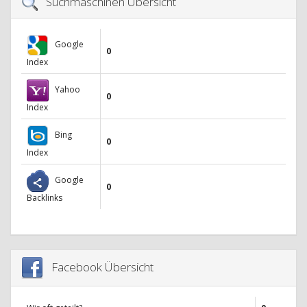
Suchmaschinen Übersicht
Google
0
Index
Yahoo
0
Index
Bing
0
Index
Google
0
Backlinks
Facebook Übersicht