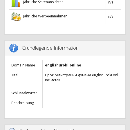
Jährliche Seitenansichten
n/a
Jährliche Werbeeinnahmen
n/a
Grundlegende Information
Domain Name
englishuroki.online
Titel
Срок регистрации домена englishuroki.onl
ine истёк
Schlüsselwörter
Beschreibung