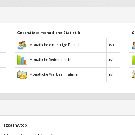
Geschätzte monatliche Statistik
G
Monatliche eindeutige Besucher
n/a
Monatliche Seitenansichten
n/a
Monatliche Werbeeinnahmen
n/a
ezcashy.top