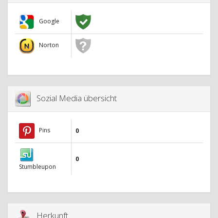
Google
Norton
Sozial Media übersicht
Pins
0
0
Stumbleupon
Herkunft