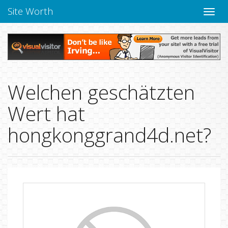
Site Worth
Naviga
verbe
Welchen geschätzten
Wert hat
hongkonggrand4d.net?