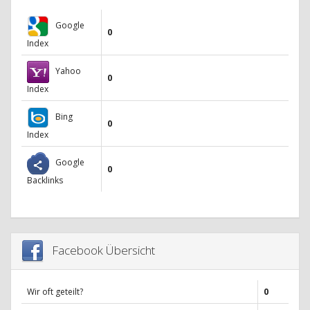
Google
0
Index
Yahoo
0
Index
Bing
0
Index
Google
0
Backlinks
Facebook Übersicht
Wir oft geteilt?
0