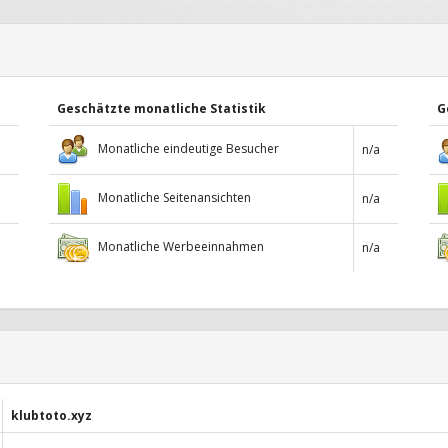
Geschätzte monatliche Statistik
G
Monatliche eindeutige Besucher
n/a
Monatliche Seitenansichten
n/a
Monatliche Werbeeinnahmen
n/a
klubtoto.xyz