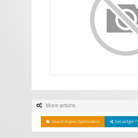
More actions
Search Engine Optimization
Get widget / 