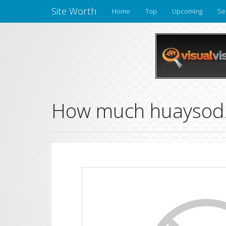
Site Worth
Home
Top
Upcoming
Se
How much huaysod.