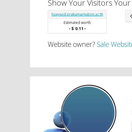
Show Your Visitors Your
huaysod.prakumarnubon.ac.th
Estimated worth
$ 0.11
•
•
Website owner?
Sale Websit