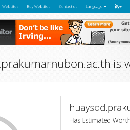
ll Websites
Buy Websites
Contact us
Language
prakumarnubon.ac.th is 
huaysod.prak
Has Estimated Worth