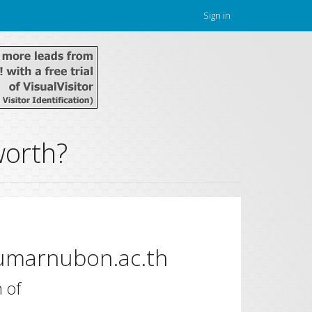
Sign in
worth?
umarnubon.ac.th
 of