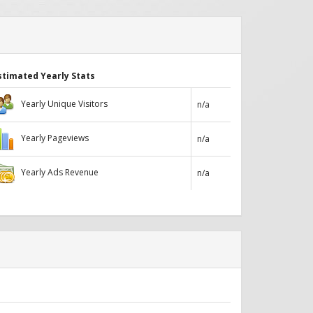
stimated Yearly Stats
Yearly Unique Visitors
n/a
Yearly Pageviews
n/a
Yearly Ads Revenue
n/a