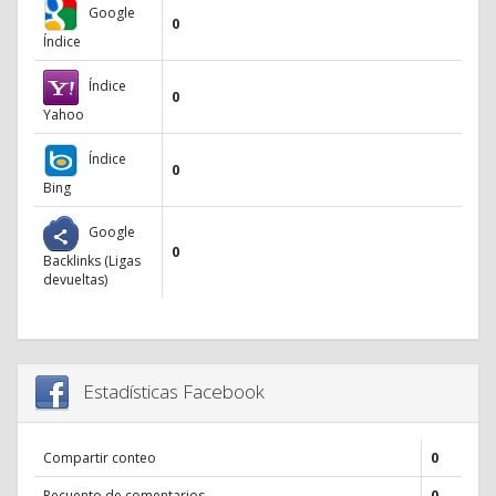
Google
0
Índice
Índice
0
Yahoo
Índice
0
Bing
Google
0
Backlinks (Ligas
devueltas)
Estadísticas Facebook
Compartir conteo
0
Recuento de comentarios
0