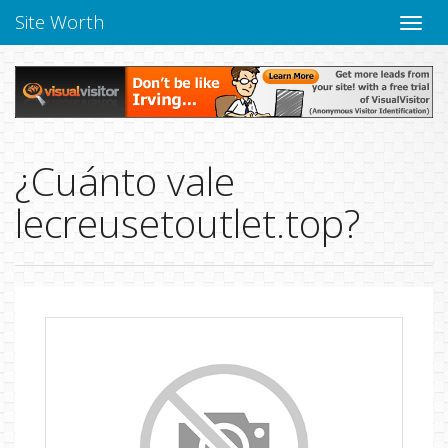
Site Worth
Naveg
altern
¿Cuánto vale
lecreusetoutlet.top?