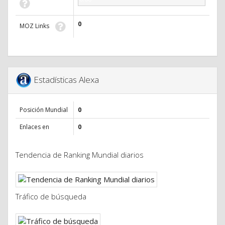
0
MOZ Links
Estadísticas Alexa
Posición Mundial
0
Enlaces en
0
Tendencia de Ranking Mundial diarios
Tráfico de búsqueda