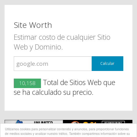
Site Worth
Estimar costo de cualquier Sitio
Web y Dominio.
Calcular
Total de Sitios Web que
10,158
se ha calculado su precio.
Utilizamos cookies para personalizar contenido y anuncios, para proporcionar funciones
de medios sociales y analizar nuestro tráfico. También compartimos información sobre su