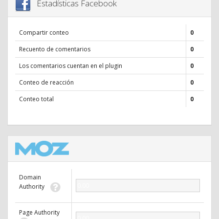
Estadísticas Facebook
Compartir conteo
0
Recuento de comentarios
0
Los comentarios cuentan en el plugin
0
Conteo de reacción
0
Conteo total
0
Domain
0.00
Authority
Page Authority
0.00