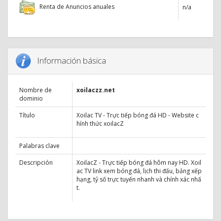
Renta de Anuncios anuales
n/a
Información básica
Nombre de
xoilaczz.net
dominio
Título
Xoilac TV - Trực tiếp bóng đá HD - Website c
hính thức xoilacZ
Palabras clave
Descripción
XoilacZ - Trực tiếp bóng đá hôm nay HD. Xoil
ac TV link xem bóng đá, lịch thi đấu, bảng xếp
hạng, tỷ số trực tuyến nhanh và chính xác nhấ
t.