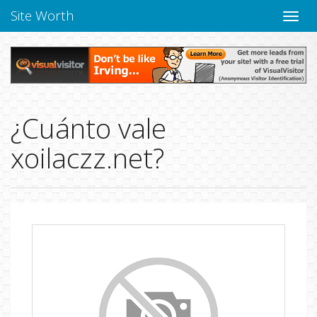
Site Worth
Naveg
altern
¿Cuánto vale
xoilaczz.net?