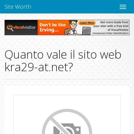
Site Worth
Chiudi
navig
Quanto vale il sito web
kra29-at.net?