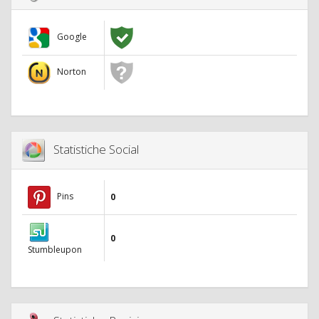
Google
Norton
Statistiche Social
Pins
0
0
Stumbleupon