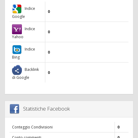
Indice
0
Google
Indice
0
Yahoo
Indice
0
Bing
Backlink
0
di Google
Statistiche Facebook
Conteggio Condivisioni
0
Conto commenti
0