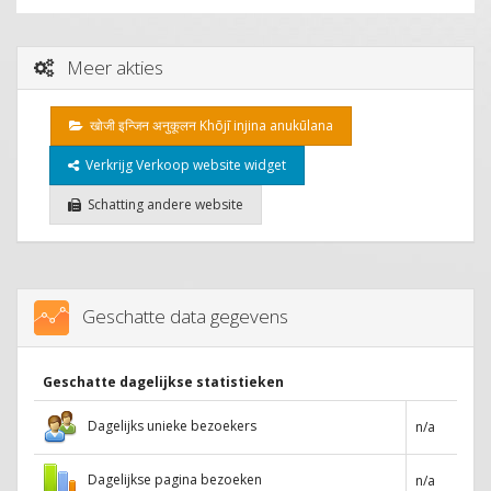
Meer akties
खोजी इन्जिन अनुकूलन Khōjī injina anukūlana
Verkrijg Verkoop website widget
Schatting andere website
Geschatte data gegevens
Geschatte dagelijkse statistieken
Dagelijks unieke bezoekers
n/a
Dagelijkse pagina bezoeken
n/a