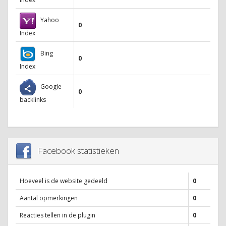
Yahoo
0
Index
Bing
0
Index
Google
0
backlinks
Facebook statistieken
Hoeveel is de website gedeeld
0
Aantal opmerkingen
0
Reacties tellen in de plugin
0