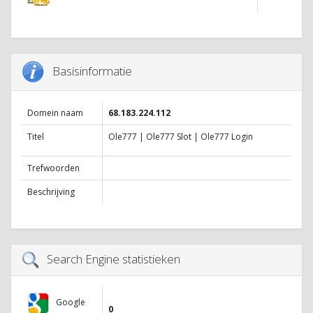
Basisinformatie
Domein naam
68.183.224.112
Titel
Ole777 | Ole777 Slot | Ole777 Login
Trefwoorden
Beschrijving
Search Engine statistieken
Google
0