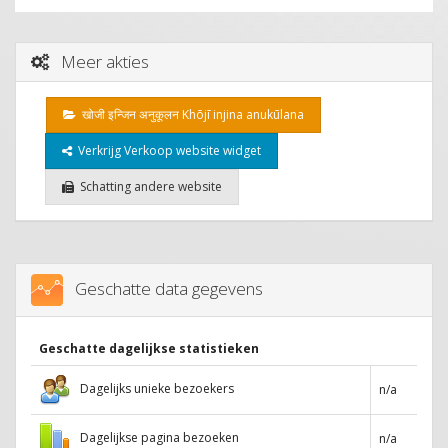
Meer akties
खोजी इन्जिन अनुकूलन Khōjī injina anukūlana
Verkrijg Verkoop website widget
Schatting andere website
Geschatte data gegevens
Geschatte dagelijkse statistieken
Dagelijks unieke bezoekers
n/a
Dagelijkse pagina bezoeken
n/a