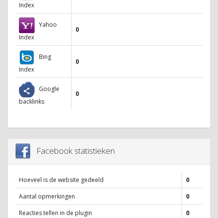
Index
Yahoo
0
Index
Bing
0
Index
Google
0
backlinks
Facebook statistieken
Hoeveel is de website gedeeld
0
Aantal opmerkingen
0
Reacties tellen in de plugin
0