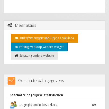
Meer akties
खोजी इन्जिन अनुकूलन Khōjī injina anukūlana
Verkrijg Verkoop website widget
Schatting andere website
Geschatte data gegevens
Geschatte dagelijkse statistieken
Dagelijks unieke bezoekers
n/a