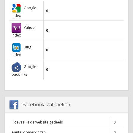
Google
0
Index
Yahoo
0
Index
Bing
0
Index
Google
0
backlinks
Facebook statistieken
Hoeveel is de website gedeeld
0
Aantal opmerkingen
0