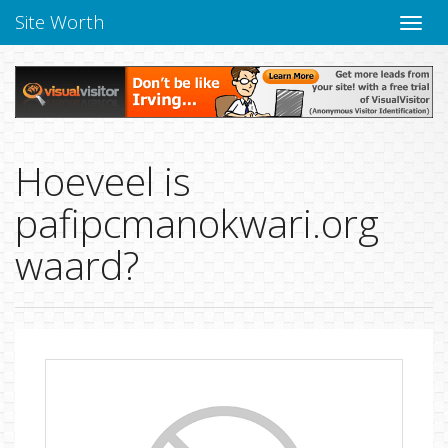
Site Worth
Naviga
Hoeveel is
pafipcmanokwari.org
waard?