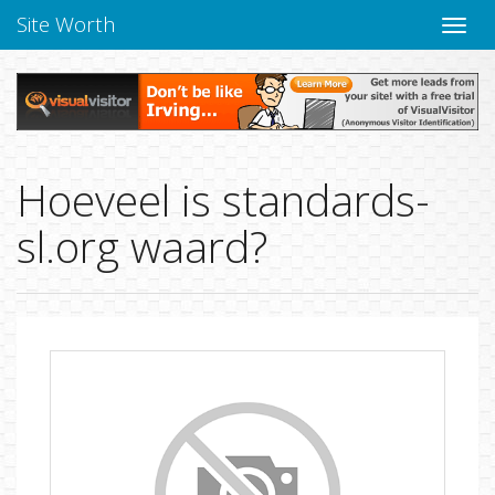
Site Worth
Naviga
Hoeveel is standards-
sl.org waard?