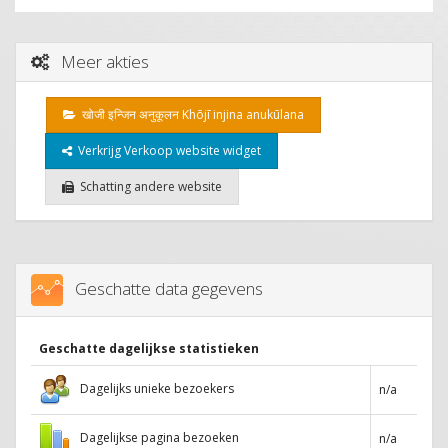
Meer akties
खोजी इन्जिन अनुकूलन Khōjī injina anukūlana
Verkrijg Verkoop website widget
Schatting andere website
Geschatte data gegevens
Geschatte dagelijkse statistieken
Dagelijks unieke bezoekers
n/a
Dagelijkse pagina bezoeken
n/a