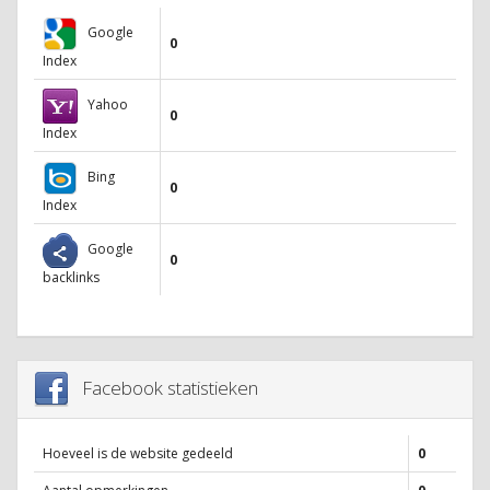
Google
0
Index
Yahoo
0
Index
Bing
0
Index
Google
0
backlinks
Facebook statistieken
Hoeveel is de website gedeeld
0