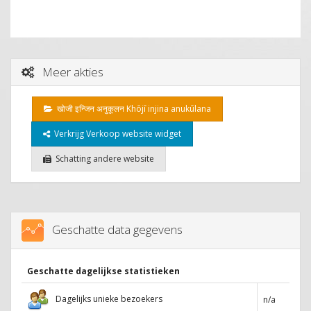
Meer akties
खोजी इन्जिन अनुकूलन Khōjī injina anukūlana
Verkrijg Verkoop website widget
Schatting andere website
Geschatte data gegevens
Geschatte dagelijkse statistieken
Dagelijks unieke bezoekers
n/a