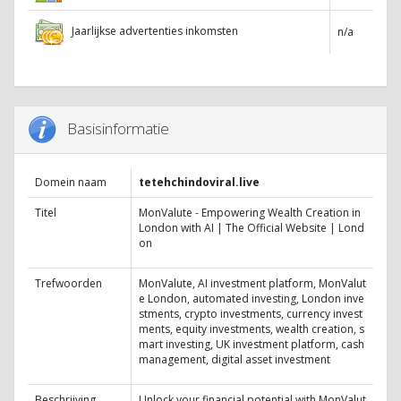
Jaarlijkse advertenties inkomsten
n/a
Basisinformatie
Domein naam
tetehchindoviral.live
Titel
MonValute - Empowering Wealth Creation in
London with AI | The Official Website | Lond
on
Trefwoorden
MonValute, AI investment platform, MonValut
e London, automated investing, London inve
stments, crypto investments, currency invest
ments, equity investments, wealth creation, s
mart investing, UK investment platform, cash
management, digital asset investment
Beschrijving
Unlock your financial potential with MonValut