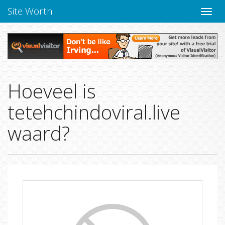
Site Worth
Naviga
Hoeveel is
tetehchindoviral.live
waard?