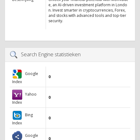
e, an AI-driven investment platform in Londo
n. Invest smarter in cryptocurrencies, Forex,
and stocks with advanced tools and top-tier
security.
Search Engine statistieken
Google
0
Index
Yahoo
0
Index
Bing
0
Index
Google
0