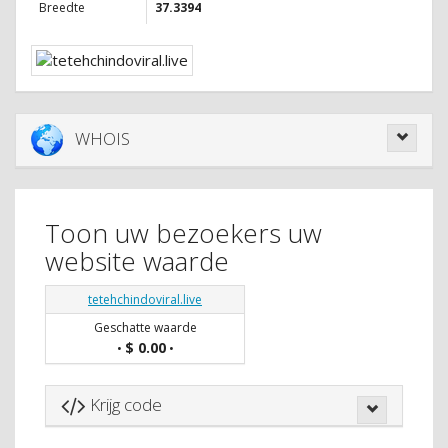
Breedte
37.3394
WHOIS
Toon uw bezoekers uw
website waarde
tetehchindoviral.live
Geschatte waarde
$ 0.00
•
•
Krijg code