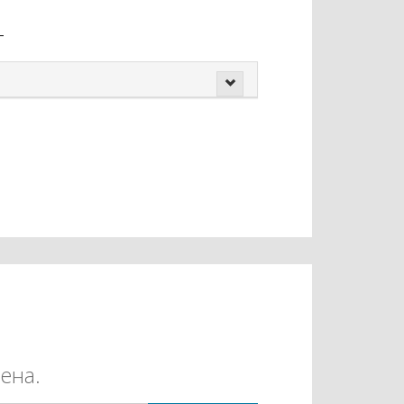
т
ена.