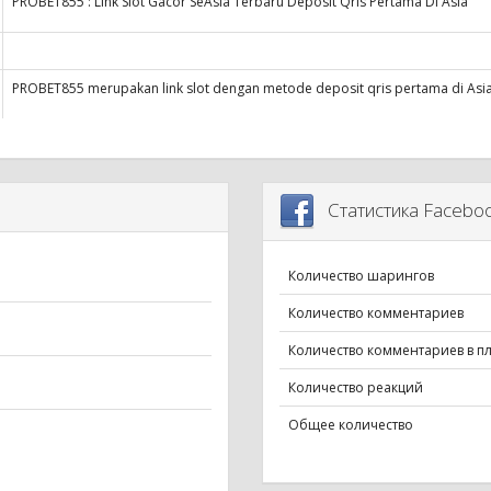
PROBET855 : Link Slot Gacor SeAsia Terbaru Deposit Qris Pertama Di Asia
PROBET855 merupakan link slot dengan metode deposit qris pertama di Asia
Статистика Facebo
Количество шарингов
Количество комментариев
Количество комментариев в п
Количество реакций
Общее количество