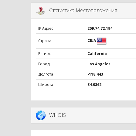
Статистика Местоположения
IP Адрес
209.74.72.194
США
Страна
Регион
California
Город
Los Angeles
Долгота
-118.443
Широта
34.0362
WHOIS