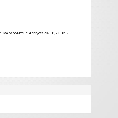
ла рассчитана: 4 августа 2026 г., 21:08:52