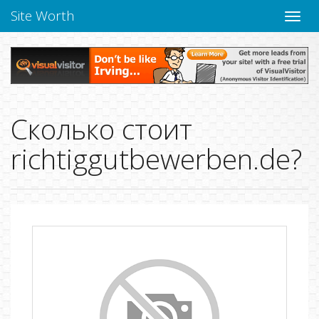
Site Worth
Пере
нави
Сколько стоит
richtiggutbewerben.de?