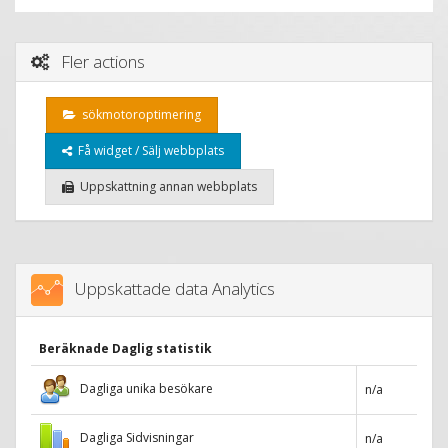
Fler actions
sökmotoroptimering
Få widget / Sälj webbplats
Uppskattning annan webbplats
Uppskattade data Analytics
Beräknade Daglig statistik
Dagliga unika besökare
n/a
Dagliga Sidvisningar
n/a