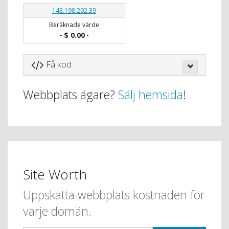
143.198.202.39
Beräknade värde
$ 0.00
•
•
Få kod
Webbplats ägare?
Sälj hemsida
!
Site Worth
Uppskatta webbplats kostnaden för
varje domän.