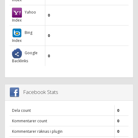
Yahoo
0
Index
Bing
0
Index
Google
0
Backlinks
Facebook Stats
Dela count
0
Kommentarer count
0
Kommentarer räknas i plugin
0