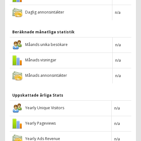
Daglig annonsintäkter
n/a
Beräknade månatliga statistik
Måands unika besökare
n/a
Månads visningar
n/a
Månads annonsintäkter
n/a
Uppskattade årliga Stats
Yearly Unique Visitors
n/a
Yearly Pageviews
n/a
Yearly Ads Revenue
n/a