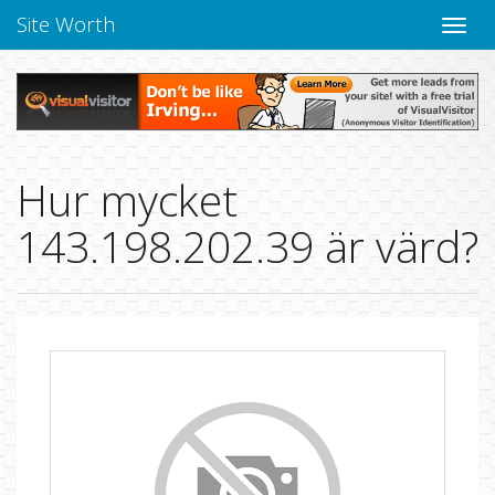
Site Worth
Toggle
navige
Hur mycket
143.198.202.39 är värd?