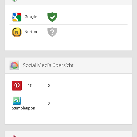
Google
Norton
Sozial Media übersicht
Pins
0
0
Stumbleupon