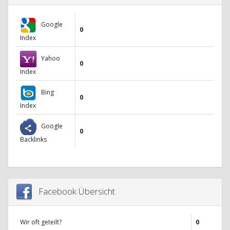
Google
0
Index
Yahoo
0
Index
Bing
0
Index
Google
0
Backlinks
Facebook Übersicht
Wir oft geteilt?
0