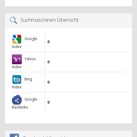
Suchmaschinen Übersicht
Google
0
Index
Yahoo
0
Index
Bing
0
Index
Google
0
Backlinks