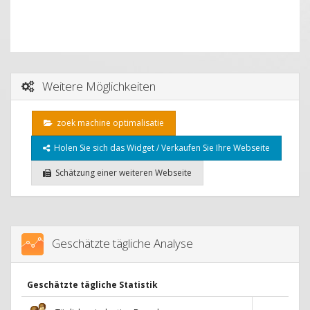
Weitere Möglichkeiten
zoek machine optimalisatie
Holen Sie sich das Widget / Verkaufen Sie Ihre Webseite
Schätzung einer weiteren Webseite
Geschätzte tägliche Analyse
Geschätzte tägliche Statistik