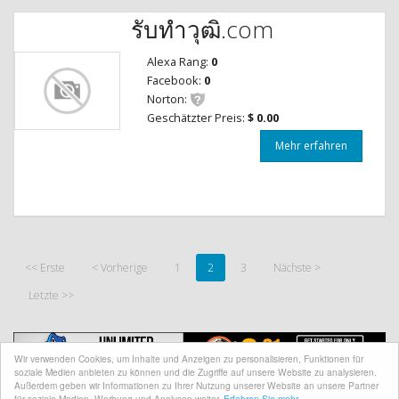
รับทําวุฒิ.com
Alexa Rang:
0
Facebook:
0
Norton:
Geschätzter Preis:
$ 0.00
Mehr erfahren
<< Erste
< Vorherige
1
2
3
Nächste >
Letzte >>
Wir verwenden Cookies, um Inhalte und Anzeigen zu personalisieren, Funktionen für
soziale Medien anbieten zu können und die Zugriffe auf unsere Website zu analysieren.
Außerdem geben wir Informationen zu Ihrer Nutzung unserer Website an unsere Partner
für soziale Medien, Werbung und Analysen weiter.
Erfahren Sie mehr