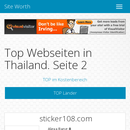
Site Worth
Naviga
verbe
Top Webseiten in
Thailand. Seite 2
TOP im Kostenbereich
TOP Länder
sticker108.com
Alexa Rang:
0