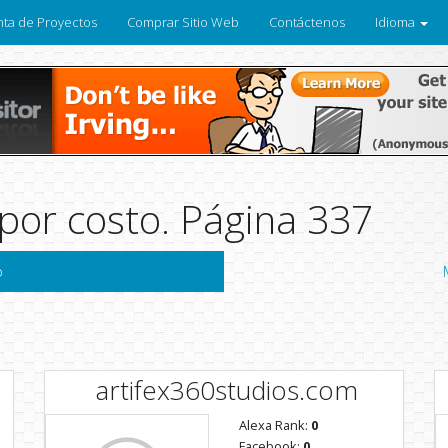
ta de Proyectos
Comprar Sitio Web
Contáctenos
Idioma
por costo. Página 337
o
artifex360studios.com
Alexa Rank:
0
Facebook:
0