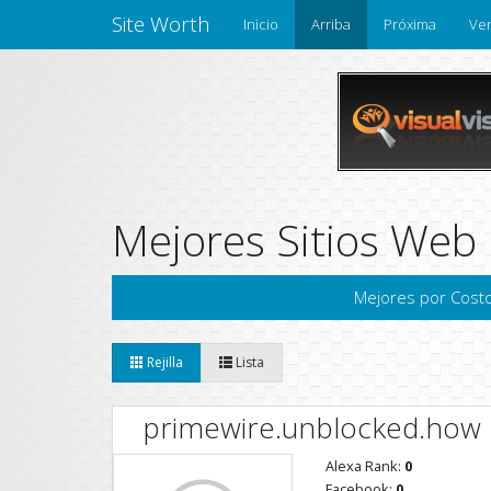
Site Worth
Inicio
Arriba
Próxima
Ven
Mejores Sitios Web 
Mejores por Cost
Rejilla
Lista
primewire.unblocked.how
Alexa Rank:
0
Facebook:
0