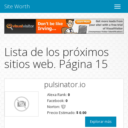
Site Worth
Naveg
altern
Lista de los próximos
sitios web. Página 15
pulsinator.io
Alexa Rank:
0
Facebook:
0
Norton:
Precio Estimado:
$ 0.00
Explorar más