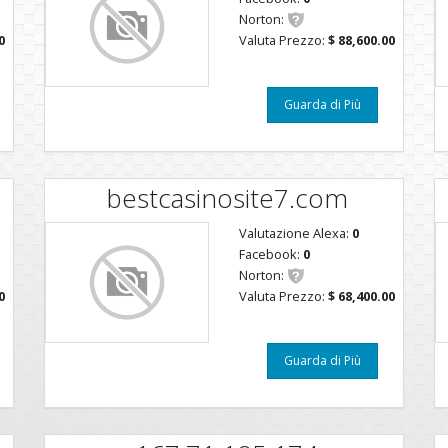
Norton:
0
Valuta Prezzo:
$ 88,600.00
Guarda di Più
bestcasinosite7.com
Valutazione Alexa:
0
Facebook:
0
Norton:
0
Valuta Prezzo:
$ 68,400.00
Guarda di Più