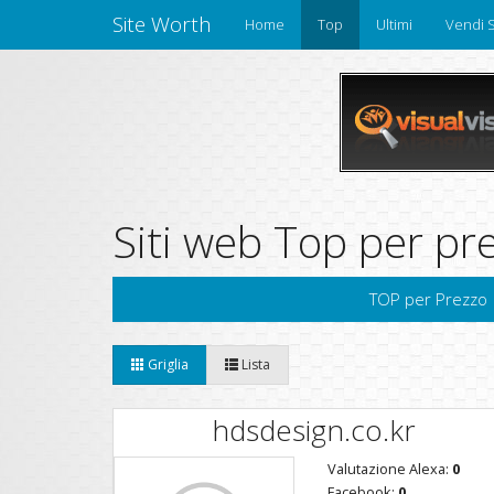
Site Worth
Home
Top
Ultimi
Vendi S
Siti web Top per pr
TOP per Prezzo
Griglia
Lista
hdsdesign.co.kr
Valutazione Alexa:
0
Facebook:
0