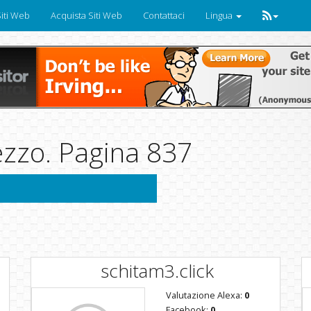
iti Web
Acquista Siti Web
Contattaci
Lingua
ezzo. Pagina 837
schitam3.click
Valutazione Alexa:
0
Facebook:
0