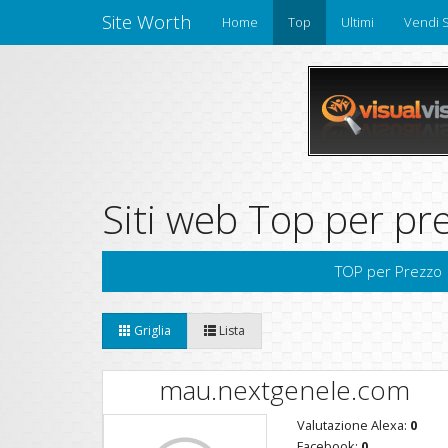
Site Worth
Home
Top
Ultimi
Vendi S
Siti web Top per pr
TOP per Prezzo
Griglia
Lista
mau.nextgenele.com
Valutazione Alexa:
0
Facebook:
0