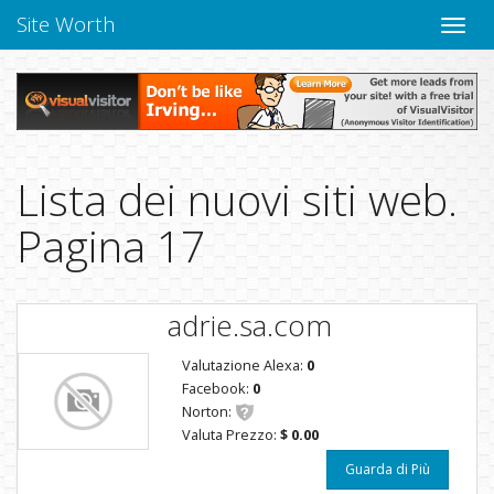
Site Worth
Chiudi
navig
Lista dei nuovi siti web.
Pagina 17
adrie.sa.com
Valutazione Alexa:
0
Facebook:
0
Norton:
Valuta Prezzo:
$ 0.00
Guarda di Più