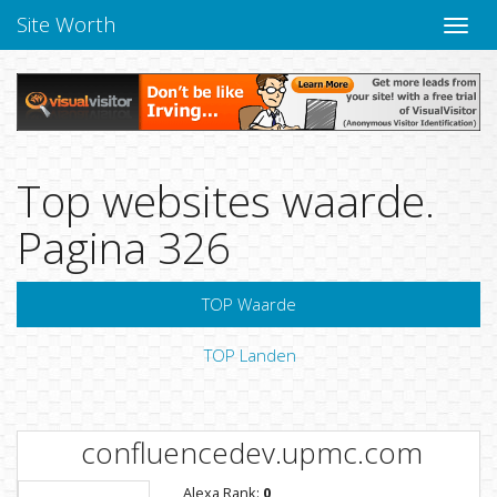
Site Worth
Naviga
Top websites waarde.
Pagina 326
TOP Waarde
TOP Landen
confluencedev.upmc.com
Alexa Rank:
0