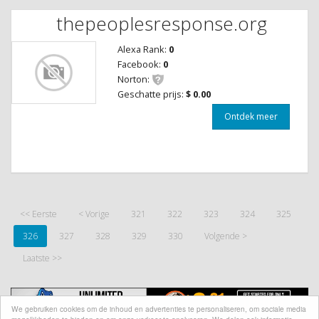
thepeoplesresponse.org
Alexa Rank:
0
Facebook:
0
Norton:
Geschatte prijs:
$ 0.00
Ontdek meer
<< Eerste
< Vorige
321
322
323
324
325
326
327
328
329
330
Volgende >
Laatste >>
We gebruiken cookies om de inhoud en advertenties te personaliseren, om sociale media