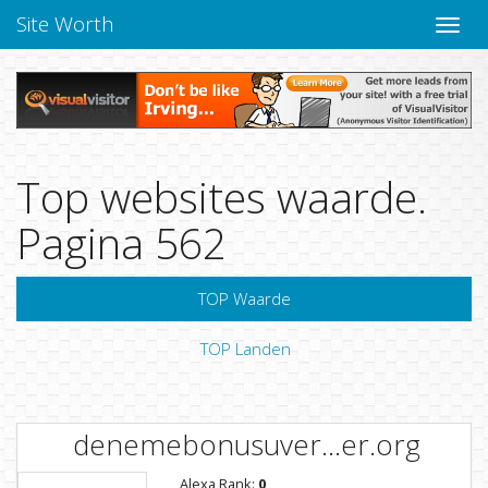
Site Worth
Naviga
Top websites waarde.
Pagina 562
TOP Waarde
TOP Landen
denemebonusuver...er.org
Alexa Rank:
0