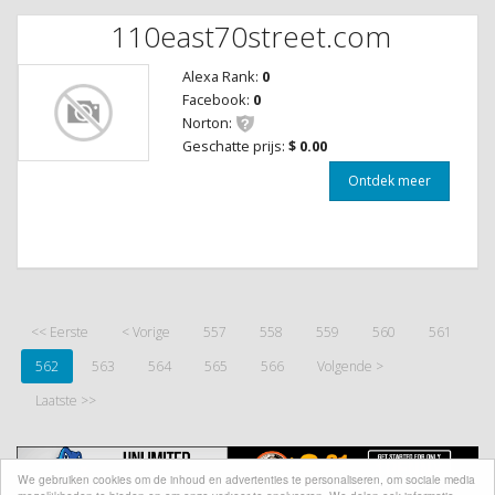
110east70street.com
Alexa Rank:
0
Facebook:
0
Norton:
Geschatte prijs:
$ 0.00
Ontdek meer
<< Eerste
< Vorige
557
558
559
560
561
562
563
564
565
566
Volgende >
Laatste >>
We gebruiken cookies om de inhoud en advertenties te personaliseren, om sociale media