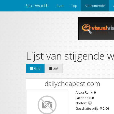
Site Worth
Start
Top
Aankomende
Lijst van stijgende 
Grid
Lijst
dailycheapest.com
Alexa Rank:
0
Facebook:
0
Norton:
Geschatte prijs:
$ 0.00