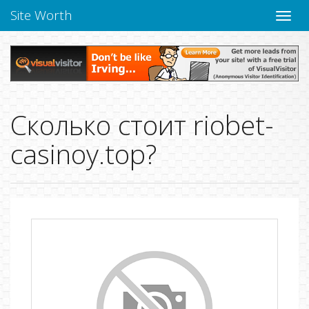
Site Worth
Пере
нави
Сколько стоит riobet-
casinoy.top?