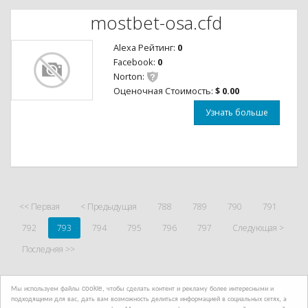
mostbet-osa.cfd
Alexa Рейтинг:
0
Facebook:
0
Norton:
Оценочная Стоимость:
$ 0.00
Узнать больше
<< Первая
< Предыдущая
788
789
790
791
792
793
794
795
796
797
Следующая >
Последняя >>
Мы используем файлы cookie, чтобы сделать контент и рекламу более интересными и
подходящими для вас, дать вам возможность делиться информацией в социальных сетях, а