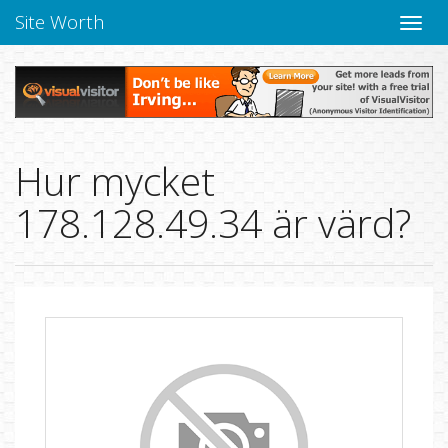
Site Worth
Toggle
navige
Hur mycket
178.128.49.34 är värd?