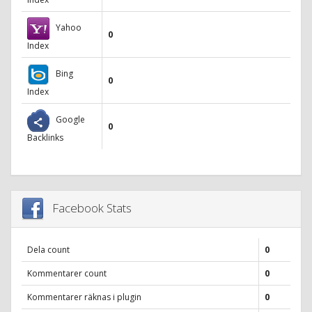
Yahoo
0
Index
Bing
0
Index
Google
0
Backlinks
Facebook Stats
Dela count
0
Kommentarer count
0
Kommentarer räknas i plugin
0