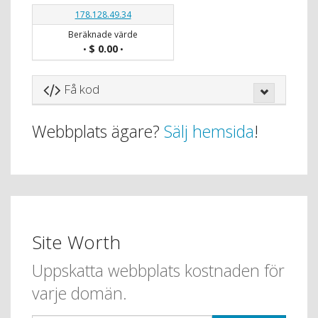
178.128.49.34
Beräknade värde
$ 0.00
•
•
Få kod
Webbplats ägare?
Sälj hemsida
!
Site Worth
Uppskatta webbplats kostnaden för
varje domän.