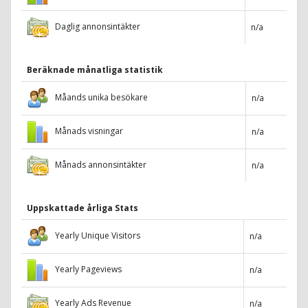
Daglig annonsintäkter
n/a
Beräknade månatliga statistik
Måands unika besökare
n/a
Månads visningar
n/a
Månads annonsintäkter
n/a
Uppskattade årliga Stats
Yearly Unique Visitors
n/a
Yearly Pageviews
n/a
Yearly Ads Revenue
n/a