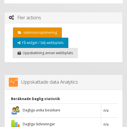
Fler actions
sökmotoroptimering
Få widget / Sälj webbplats
Uppskattning annan webbplats
Uppskattade data Analytics
Beräknade Daglig statistik
Dagliga unika besökare
n/a
Dagliga Sidvisningar
n/a