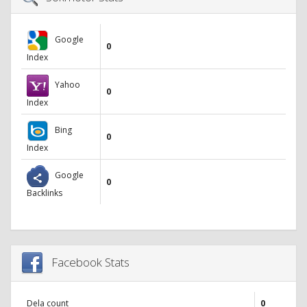
Google
0
Index
Yahoo
0
Index
Bing
0
Index
Google
0
Backlinks
Facebook Stats
Dela count
0