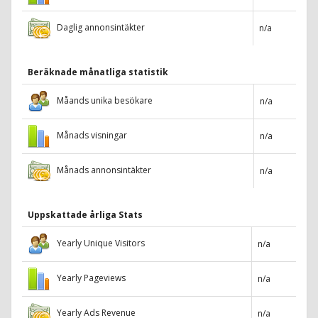
Daglig annonsintäkter
n/a
Beräknade månatliga statistik
Måands unika besökare
n/a
Månads visningar
n/a
Månads annonsintäkter
n/a
Uppskattade årliga Stats
Yearly Unique Visitors
n/a
Yearly Pageviews
n/a
Yearly Ads Revenue
n/a