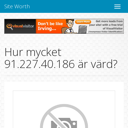
Site Worth
Toggle
navige
Hur mycket
91.227.40.186 är värd?