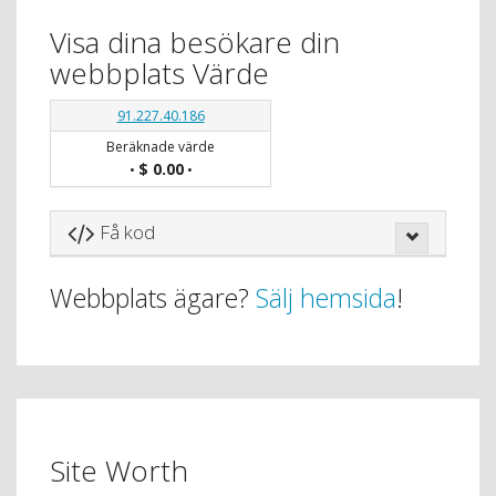
Visa dina besökare din
webbplats Värde
91.227.40.186
Beräknade värde
$ 0.00
•
•
Få kod
Webbplats ägare?
Sälj hemsida
!
Site Worth