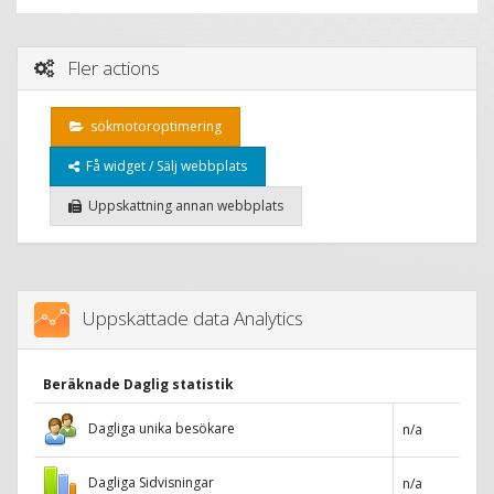
Fler actions
sökmotoroptimering
Få widget / Sälj webbplats
Uppskattning annan webbplats
Uppskattade data Analytics
Beräknade Daglig statistik
Dagliga unika besökare
n/a
Dagliga Sidvisningar
n/a