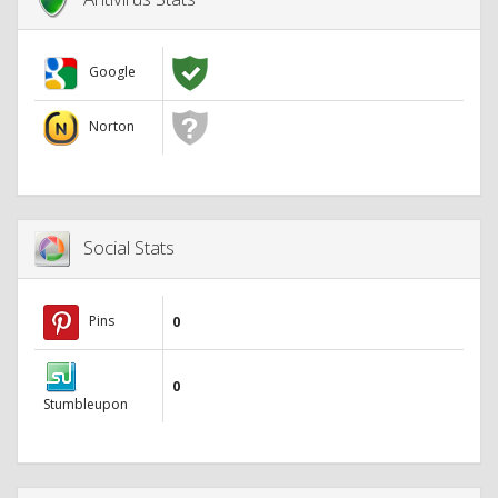
Google
Norton
Social Stats
Pins
0
0
Stumbleupon