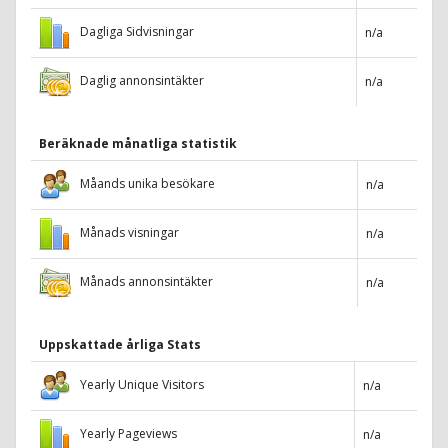
Dagliga Sidvisningar
n/a
Daglig annonsintäkter
n/a
Beräknade månatliga statistik
Måands unika besökare
n/a
Månads visningar
n/a
Månads annonsintäkter
n/a
Uppskattade årliga Stats
Yearly Unique Visitors
n/a
Yearly Pageviews
n/a