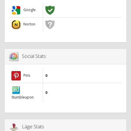
Google
Norton
Social Stats
Pins
0
0
Stumbleupon
Läge Stats