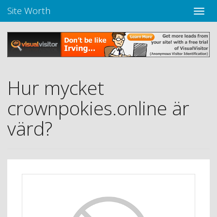
Site Worth
Toggle
navige
Hur mycket
crownpokies.online är
värd?