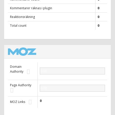
Kommentarer räknas i plugin
0
Reaktionsräkning
0
Total count
0
Domain
0.00
Authority
Page Authority
0.00
0
MOZ Links