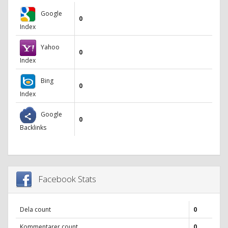
Google
0
Index
Yahoo
0
Index
Bing
0
Index
Google
0
Backlinks
Facebook Stats
Dela count
0
Kommentarer count
0