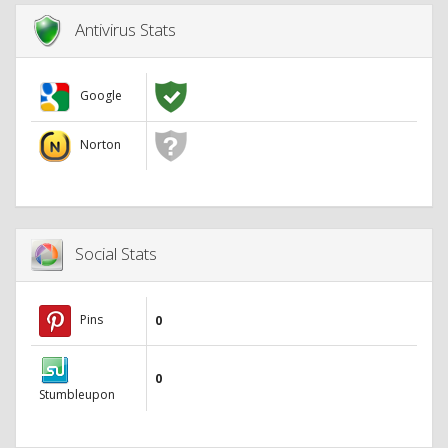
Antivirus Stats
Google
Norton
Social Stats
Pins
0
0
Stumbleupon