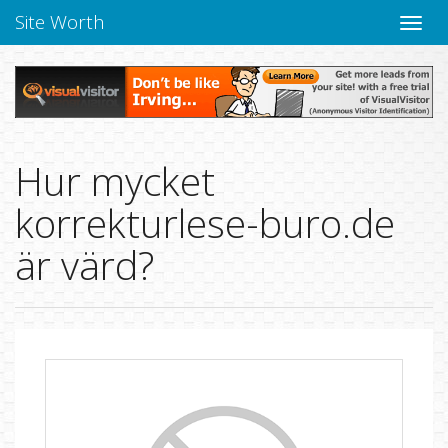
Site Worth
Toggle
navige
Hur mycket
korrekturlese-buro.de
är värd?