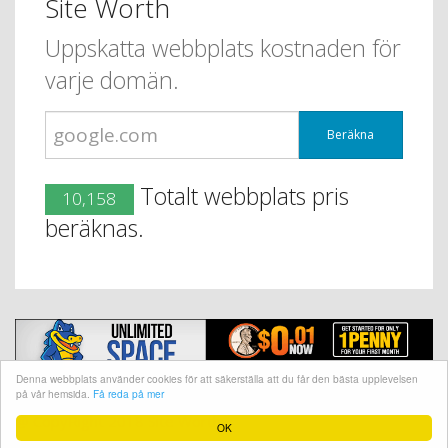
Site Worth
Uppskatta webbplats kostnaden för
varje domän.
Beräkna
Totalt webbplats pris
10,158
beräknas.
Denna webbplats använder cookies för att säkerställa att du får den bästa upplevelsen
på vår hemsida.
Få reda på mer
@ CopyRight 2018 Site Worth
OK