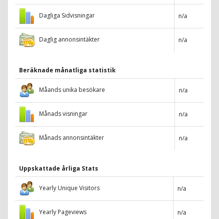
Dagliga Sidvisningar
n/a
Daglig annonsintäkter
n/a
Beräknade månatliga statistik
Måands unika besökare
n/a
Månads visningar
n/a
Månads annonsintäkter
n/a
Uppskattade årliga Stats
Yearly Unique Visitors
n/a
Yearly Pageviews
n/a