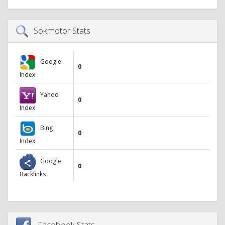
Sökmotor Stats
Google
0
Index
Yahoo
0
Index
Bing
0
Index
Google
0
Backlinks
Facebook Stats