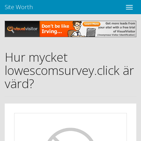
Site Worth
Toggle
navige
Hur mycket
lowescomsurvey.click är
värd?