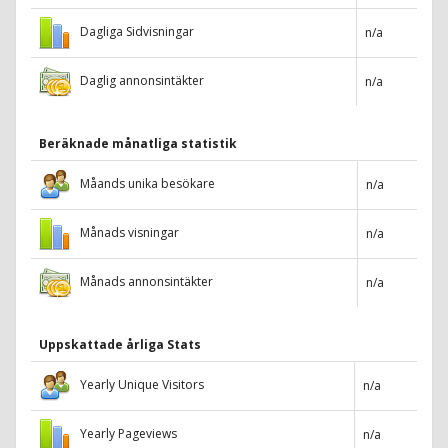
Dagliga Sidvisningar
n/a
Daglig annonsintäkter
n/a
Beräknade månatliga statistik
Måands unika besökare
n/a
Månads visningar
n/a
Månads annonsintäkter
n/a
Uppskattade årliga Stats
Yearly Unique Visitors
n/a
Yearly Pageviews
n/a