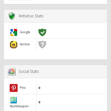
Antivirus Stats
Google
Norton
Social Stats
Pins
0
0
Stumbleupon