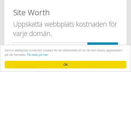
Site Worth
Uppskatta webbplats kostnaden för
varje domän.
Beräkna
Denna webbplats använder cookies för att säkerställa att du får den bästa upplevelsen
på vår hemsida.
Få reda på mer
OK
Totalt webbplats pris
10,158
beräknas.