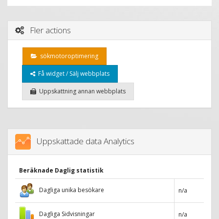
Fler actions
sökmotoroptimering
Få widget / Sälj webbplats
Uppskattning annan webbplats
Uppskattade data Analytics
Beräknade Daglig statistik
Dagliga unika besökare
n/a
Dagliga Sidvisningar
n/a