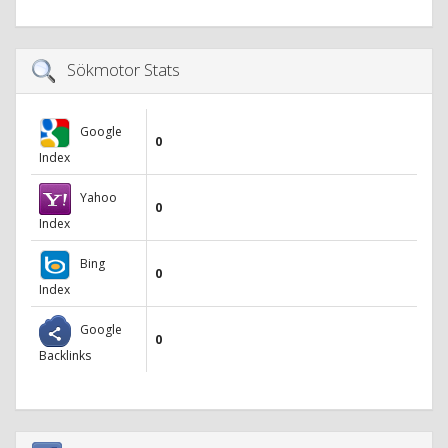
Sökmotor Stats
Google
0
Index
Yahoo
0
Index
Bing
0
Index
Google
0
Backlinks