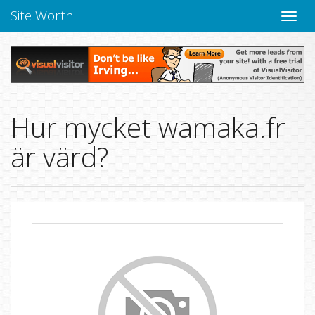
Site Worth
Toggle
navige
Hur mycket wamaka.fr
är värd?