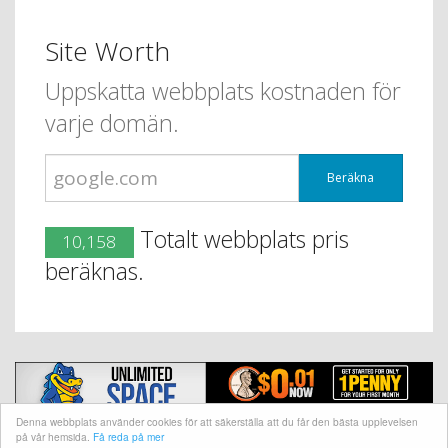
Site Worth
Uppskatta webbplats kostnaden för
varje domän.
Beräkna
Totalt webbplats pris
10,158
beräknas.
Denna webbplats använder cookies för att säkerställa att du får den bästa upplevelsen
på vår hemsida.
Få reda på mer