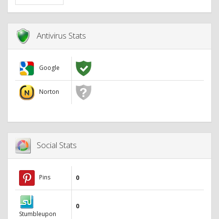
Antivirus Stats
Google
Norton
Social Stats
Pins
0
0
Stumbleupon