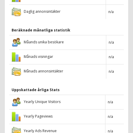
Daglig annonsintäkter
n/a
Beräknade månatliga statistik
Måands unika besökare
n/a
Månads visningar
n/a
Månads annonsintäkter
n/a
Uppskattade årliga Stats
Yearly Unique Visitors
n/a
Yearly Pageviews
n/a
Yearly Ads Revenue
n/a