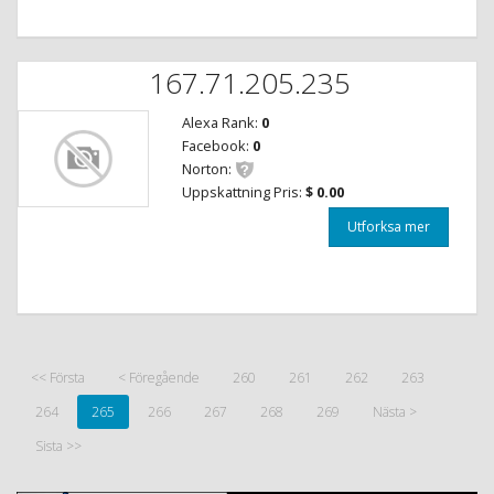
167.71.205.235
Alexa Rank:
0
Facebook:
0
Norton:
Uppskattning Pris:
$ 0.00
Utforksa mer
<< Första
< Föregående
260
261
262
263
264
265
266
267
268
269
Nästa >
Sista >>