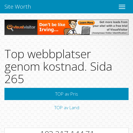
Site Worth
Toggle
navige
Top webbplatser
genom kostnad. Sida
265
TOP av Pris
TOP av Land