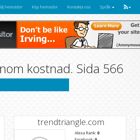
älj hemsidor
Köp hemsidor
Kontakta oss
Språk
nom kostnad. Sida 566
trendtriangle.com
Alexa Rank:
0
Facebook:
0