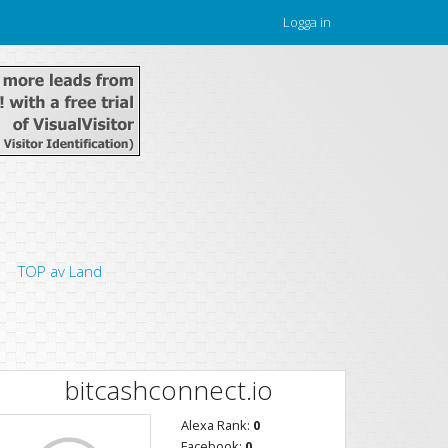
Logga in
TOP av Land
bitcashconnect.io
Alexa Rank:
0
Facebook:
0