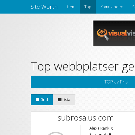
Site Worth
Hem
Top
Kommanden
S
Top webbplatser ge
TOP av Pris
Grid
Lista
subrosa.us.com
Alexa Rank:
0
Facebook:
0