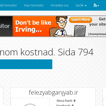
älj hemsidor
Köp hemsidor
Kontakta oss
Språk
nom kostnad. Sida 794
felezyabganjyab.ir
Alexa Rank:
0
Facebook:
0