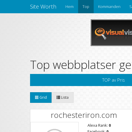
Site Worth
Hem
Top
Kommanden
S
Top webbplatser ge
TOP av Pris
Grid
Lista
rochesteriron.com
Alexa Rank:
0
Facebook:
0