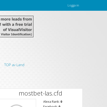
Logga in
TOP av Land
mostbet-las.cfd
Alexa Rank:
0
Facebook:
0