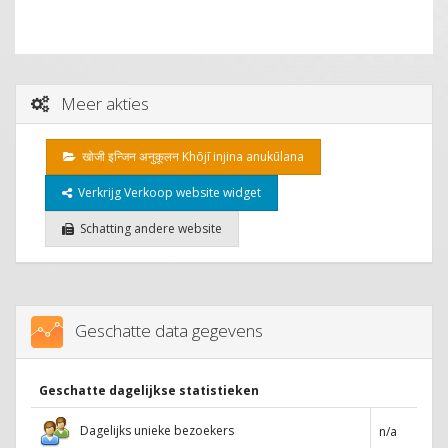
Meer akties
खोजी इन्जिन अनुकूलन Khōjī injina anukūlana
Verkrijg Verkoop website widget
Schatting andere website
Geschatte data gegevens
Geschatte dagelijkse statistieken
Dagelijks unieke bezoekers
n/a