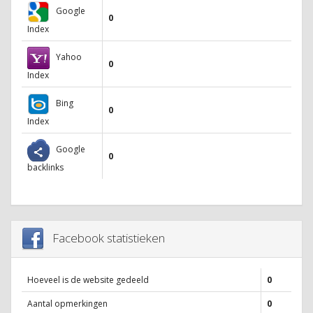
Google
0
Index
Yahoo
0
Index
Bing
0
Index
Google
0
backlinks
Facebook statistieken
Hoeveel is de website gedeeld
0
Aantal opmerkingen
0