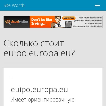
Site Worth
Пере
нави
Сколько стоит
euipo.europa.eu?
euipo.europa.eu
Имеет ориентировачную