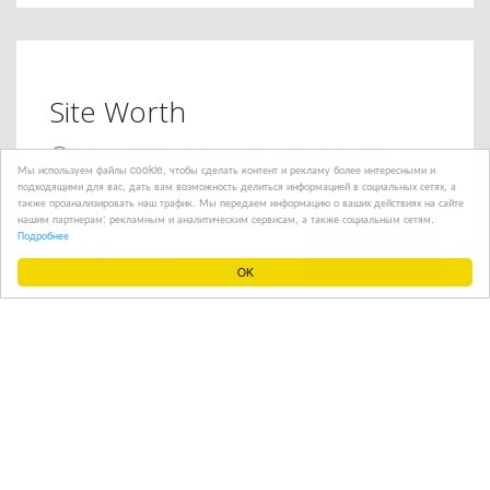
Site Worth
Ориентировочная стоимость
Мы используем файлы cookie, чтобы сделать контент и рекламу более интересными и
любого домена.
подходящими для вас, дать вам возможность делиться информацией в социальных сетях, а
также проанализировать наш трафик. Мы передаем информацию о ваших действиях на сайте
нашим партнерам: рекламным и аналитическим сервисам, а также социальным сетям.
Подробнее
Вычислить
OK
Оценено
веб-сайта(-ов).
10,158