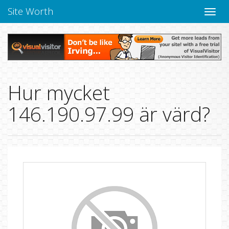
Site Worth
Toggle
navige
Hur mycket
146.190.97.99 är värd?