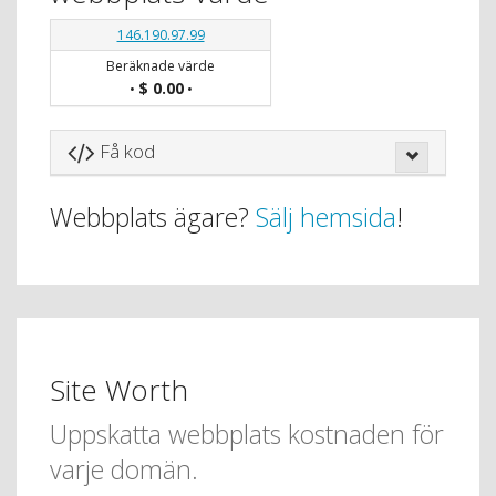
146.190.97.99
Beräknade värde
$ 0.00
•
•
Få kod
Webbplats ägare?
Sälj hemsida
!
Site Worth
Uppskatta webbplats kostnaden för
varje domän.