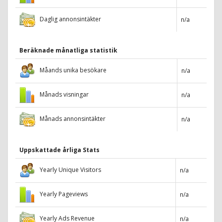
Daglig annonsintäkter
n/a
Beräknade månatliga statistik
Måands unika besökare
n/a
Månads visningar
n/a
Månads annonsintäkter
n/a
Uppskattade årliga Stats
Yearly Unique Visitors
n/a
Yearly Pageviews
n/a
Yearly Ads Revenue
n/a