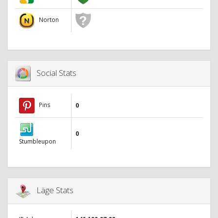
Norton
Social Stats
Pins
0
0
Stumbleupon
Läge Stats