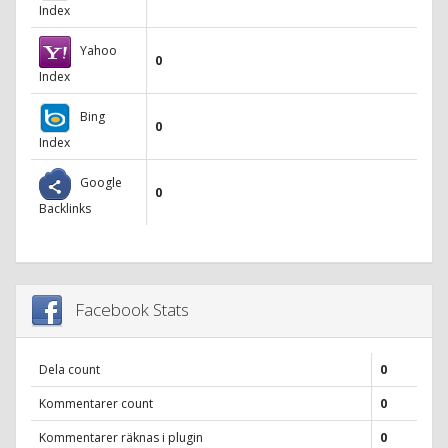
Index
Yahoo
0
Index
Bing
0
Index
Google
0
Backlinks
Facebook Stats
Dela count
0
Kommentarer count
0
Kommentarer räknas i plugin
0