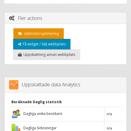
Fler actions
sökmotoroptimering
Få widget / Sälj webbplats
Uppskattning annan webbplats
Uppskattade data Analytics
Beräknade Daglig statistik
Dagliga unika besökare
n/a
Dagliga Sidvisningar
n/a