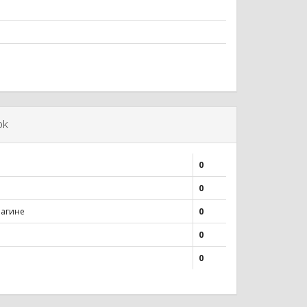
ok
0
0
лагине
0
0
0