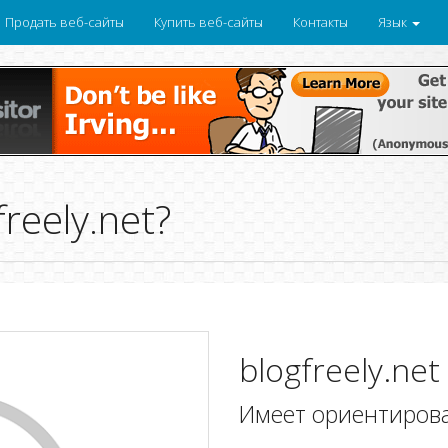
Продать веб-сайты
Купить веб-сайты
Контакты
Язык
reely.net?
blogfreely.net
Имеет ориентиров