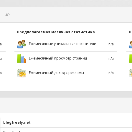
нные
Предполагаемая месячная статистика
П
Ежемесячные уникальные посетители
a
n/a
Ежемесячный просмотр страниц
a
n/a
Ежемесячный доход с рекламы
a
n/a
blogfreely.net