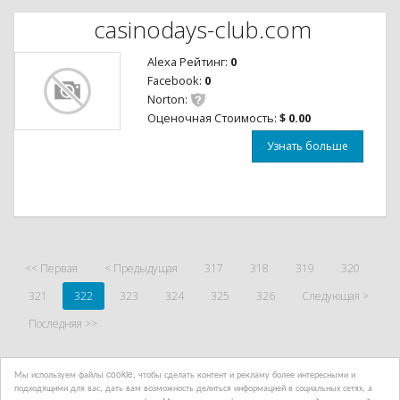
casinodays-club.com
Alexa Рейтинг:
0
Facebook:
0
Norton:
Оценочная Стоимость:
$ 0.00
Узнать больше
<< Первая
< Предыдущая
317
318
319
320
321
322
323
324
325
326
Следующая >
Последняя >>
Мы используем файлы cookie, чтобы сделать контент и рекламу более интересными и
подходящими для вас, дать вам возможность делиться информацией в социальных сетях, а