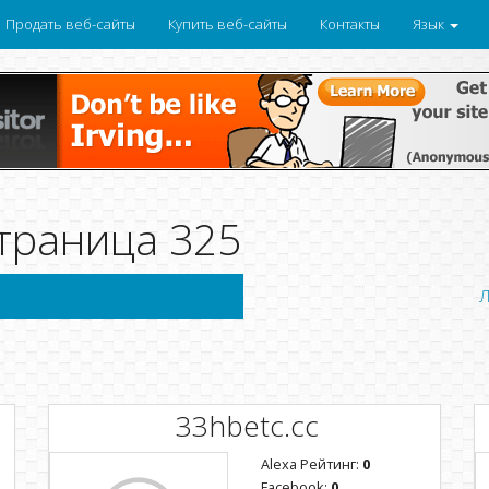
Продать веб-сайты
Купить веб-сайты
Контакты
Язык
траница 325
Л
33hbetc.cc
Alexa Рейтинг:
0
Facebook:
0