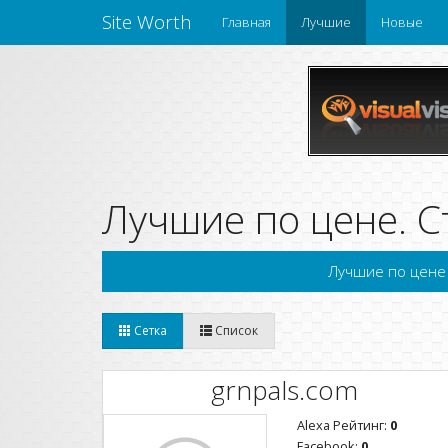
Site Worth
Главная
Лучшие
Новые
Лучшие по цене. С
Лучшие по цене
Сетка
Список
grnpals.com
Alexa Рейтинг:
0
Facebook:
0